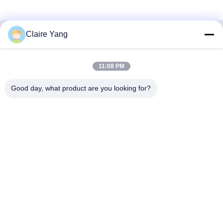
Claire Yang
Γρήγορη επικοινωνία
11:08 PM
Διεύθυνση
17ος όροφος, Κτίριο 9Α, Επιστημονικό Πάρκο Baoneng,
Good day, what product are you looking for?
Κοινότητα Qinghu, Περιοχή Longhua, Πόλη Shenzhen,
Επαρχία Guangdong, Κίνα
Τηλ.
86-0755-33977936
Ηλεκτρονικό ταχυδρομείο
info@hushacn.com
Πολιτική μυστικότητας
|
Sitemap
| Καλή ποιότητα της Κίνας