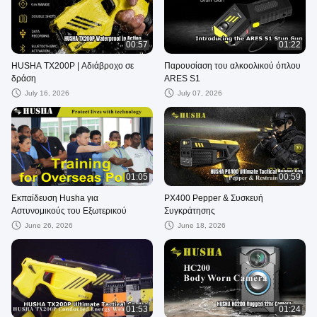
00:57
01:22
HUSHA TX200P | Αδιάβροχο σε
Παρουσίαση του αλκοολικού όπλου
δράση
ARES S1
July 16, 2026
July 07, 2026
01:05
00:59
Εκπαίδευση Husha για
PX400 Pepper & Συσκευή
Αστυνομικούς του Εξωτερικού
Συγκράτησης
June 26, 2026
June 18, 2026
01:53
01:24