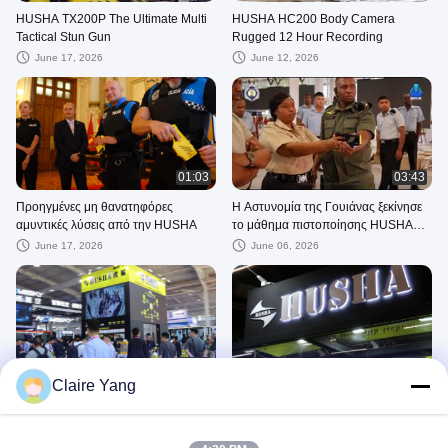
HUSHA TX200P The Ultimate Multi
HUSHA HC200 Body Camera
Tactical Stun Gun
Rugged 12 Hour Recording
June 17, 2026
June 12, 2026
01:03
03:43
Προηγμένες μη θανατηφόρες
Η Αστυνομία της Γουιάνας ξεκίνησε
αμυντικές λύσεις από την HUSHA
το μάθημα πιστοποίησης HUSHA
CEW TX200P
June 17, 2026
June 06, 2026
01:23
00:50
Claire Yang
HUSHA στο CIEPE 2025, Πεκίνο
HUSHA στο Enforce Tac 2025 στη
Νυρεμβέργη
July 27, 2026
June 13, 2026