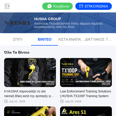
Κουβέντα
ΕΠΙΚΟΙΝΩΝΙΑ
HUSHA GROUP
ποιότητας Πυροβολιστικό όπλο, κάμερα σώματος
κατασκευαστής από την Κίνα
ΣΠΊΤΙ
ΒΊΝΤΕΟ
ΛΊΣΤΑ ΑΝΑΠΑΡΑΓΩΓΉΣ
ΔΙΚΤΥΑΚΌΣ ΤΌΠΟΣ
Όλα Τα Βίντεο
00:25
00:20
Η HUSHA παρουσιάζει τη νέα
Law Enforcement Training Solutions
τακτική θήκη κατά της αρπαγής για
| HUSHA TX100P Training System
το TX200P
July 31, 2026
July 24, 2026