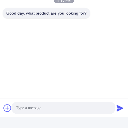
4:30 PM
Good day, what product are you looking for?
04:25
02:03
TX200P - Διπλό πυροβολισμούς
TX200P διπλή βολή έξυπνη
έξυπνη ηλεκτρονική συσκευή
ηλεκτρονική συσκευή ελέγχου
ελέγχου λειτουργία Εγχειρίδιο
August 07, 2026
June 20, 2026
00:30
04:34
TX100P - Υδροστερότητα της
TX100P - Οδηγός λειτουργίας
έξυπνης ηλεκτρονικής συσκευής
έξυπνης ηλεκτρονικής συσκευής
ελέγχου
ελέγχου
August 08, 2026
July 30, 2026