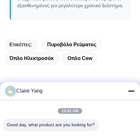
εξασθενημένος για μεγαλύτερο χρονικό διάστημα.
Ετικέττες:
Πυροβόλο Ρεύματος
Όπλο Ηλεκτροσόκ
Οπλο Cew
Claire Yang
Γρήγορη επικοινωνία
10:41 AM
Διεύθυνση
17ος όροφος, Κτίριο 9Α, Επιστημονικό Πάρκο Baoneng,
Good day, what product are you looking for?
Κοινότητα Qinghu, Περιοχή Longhua, Πόλη Shenzhen,
Επαρχία Guangdong, Κίνα