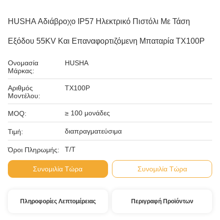
HUSHA Αδιάβροχο IP57 Ηλεκτρικό Πιστόλι Με Τάση
Εξόδου 55KV Και Επαναφορτιζόμενη Μπαταρία TX100P
Ονομασία
HUSHA
Μάρκας:
Αριθμός
TX100P
Μοντέλου:
≥ 100 μονάδες
MOQ:
διαπραγματεύσιμα
Τιμή:
Τ/Τ
Όροι Πληρωμής:
Συνομιλία Τώρα
Συνομιλία Τώρα
Πληροφορίες Λεπτομέρειας
Περιγραφή Προϊόντων