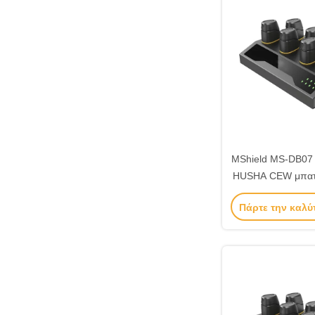
MShield MS-DB07
HUSHA CEW μπατα
Data Upload και β
Πάρτε την καλύ