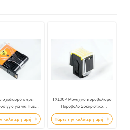
ο σχεδιασμό σπρέι
TX100P Μοναχικό πυροβολισμό
υσίγγιο για για Husha
Πυροβόλο Σοκαριστικό
00P Stun Gun
Πυροβόλο Ηλεκτρικό Σοκ Εύκολο
ν καλύτερη τιμή
Πάρτε την καλύτερη τιμή
στη Χρήση