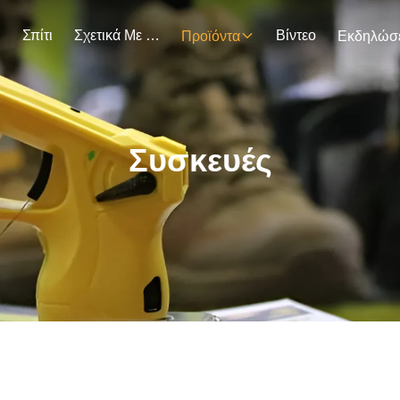
Σπίτι
Σχετικά Με Εμάς
Βίντεο
Προϊόντα
Συσκευές