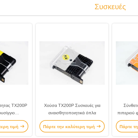
Συσκευές
ότητας TX200P
Χούσα TX200P Συσκευές για
Σύνθετ
υσίγγιο
αναισθητοποιητικά όπλα
πιπεριού φ
υρό ηλεκτρικό
TX2
τερη τιμή
Πάρτε την καλύτερη τιμή
Πάρτε τη
ιο