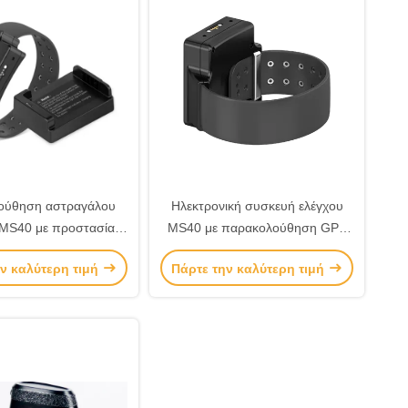
ούθηση αστραγάλου
Ηλεκτρονική συσκευή ελέγχου
 MS40 με προστασία
MS40 με παρακολούθηση GPS
παραβιάσεις με
σε πραγματικό χρόνο για έλεγχο
ν καλύτερη τιμή
Πάρτε την καλύτερη τιμή
ολούθηση GPS σε
εκτός φυλακής και ασφαλείας
ό χρόνο για κοινοτική
αδιάθεσης
διόρθωση