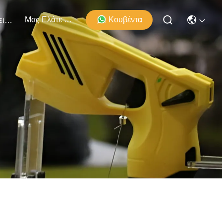
Μας Ελάτε Σε Επαφή Με
Κουβέντα
Εκδηλώσεις