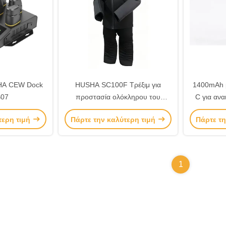
HA CEW Dock
HUSHA SC100F Τρέξιμ για
1400mAh 
07
προστασία ολόκληρου του
C για ανα
σώματος
Γρήγορη 
τερη τιμή
Πάρτε την καλύτερη τιμή
Πάρτε τη
ε
1