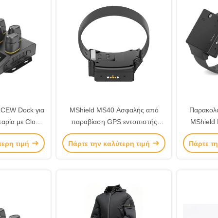
 CEW Dock για
MShield MS40 Ασφαλής από
Παρακολ
ρία με Cloud
παραβίαση GPS εντοπιστής
MShield
ολική φόρτιση
αστραγάλου με παρακολούθηση
από 
τερη τιμή
Πάρτε την καλύτερη τιμή
Πάρτε τη
σε πραγματικό χρόνο για έλεγχο
παρακ
εκτός φυλακής
πραγματικ