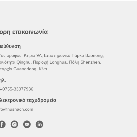
ορη επικοινωνία
ιεύθυνση
7ος όροφος, Κτίριο 9Α, Επιστημονικό Πάρκο Baoneng,
οινότητα Qinghu, Περιοχή Longhua, Πόλη Shenzhen,
παρχία Guangdong, Κίνα
ηλ.
6-0755-33977936
λεκτρονικό ταχυδρομείο
nfo@hushacn.com