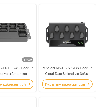
Βίντεο
S-DN10 BWC Dock με
MShield MS-DB07 CEW Dock με
ες για φόρτιση και
Cloud Data Upload για βολική
 δεδομένων HC200
φόρτιση και αυτόματο
ν καλύτερη τιμή
Πάρτε την καλύτερη τιμή
y Worn Camera
συγχρονισμό δεδομένων