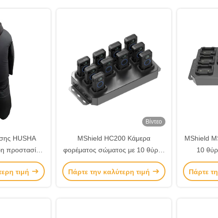
Βίντεο
ησης HUSHA
MShield HC200 Κάμερα
MShield M
ρη προστασία
φορέματος σώματος με 10 θύρες
10 θύρ
η διάρκεια
για φόρτιση και φόρτωση
φόρτωση
τερη τιμή
Πάρτε την καλύτερη τιμή
Πάρτε τη
οβολής χωρίς
δεδομένων συμβατή με την
Bod
ος
HC200