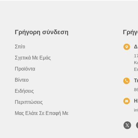
Γρήγορη σύνδεση
Γρήγ
Σπίτι
Δ
1
Σχετικά Με Εμάς
Κ
Προϊόντα
Ε
Βίντεο
Τ
8
Ειδήσεις
Η
Περιπτώσεις
i
Μας Ελάτε Σε Επαφή Με