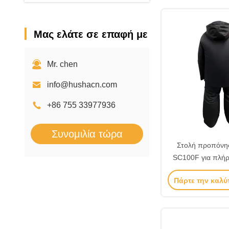
Μας ελάτε σε επαφή με
Mr. chen
info@hushacn.com
+86 755 33977936
Συνομιλία τώρα
Στολή προπόν
SC100F για πλή
σώματος κατά τ
Πάρτε την καλύ
προπόνησης σκοπ
κράν