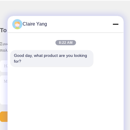
Claire Yang
Το Δελτίο Ενημέρωσης
8:22 AM
Συνδρομηθείτε στο ενημερωτικό μας δελτίο για εκπτώσεις και
πολλά άλλα.
Good day, what product are you looking 
for?
Στείλτε Email