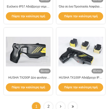
Βίντεο
Βίντεο
Ευέλικτο IP57 Αδιάβροχο νομικό
Όλα σε ένα Προστασία Ασφάλειας
αναισθητοποιητικό όπλο δύο
Σοκαριστικό Πυροβόλο
βολών προστασία
Χειροκίνητο Σοκαριστικό
Πάρτε την καλύτερη τιμή
Πάρτε την καλύτερη τιμή
αναισθητοποιητικό όπλο
Πυροβόλο Διπλές Σφαίρες
Βίντεο
Βίντεο
HUSHA TX200P Δύο φυσίγγια
HUSHA TX100P Αδιάβροχο IP57
Πυροβόλο αναισθητοποίησης με
επαναφορτιζόμενη μπαταρία
IP57 αδιάβροχο και 55±5KV
55KV Έκδοση τάσης
Πάρτε την καλύτερη τιμή
Πάρτε την καλύτερη τιμή
έξοδος τάσης για τακτική χρήση
Διοδηγούμενη συσκευή ενέργειας
1
2