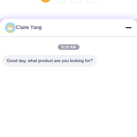
Claire Yang
Γρήγορη επικοινωνία
8:19 AM
Διεύθυνση
17ος όροφος, Κτίριο 9Α, Επιστημονικό Πάρκο Baoneng,
Good day, what product are you looking for?
Κοινότητα Qinghu, Περιοχή Longhua, Πόλη Shenzhen,
Επαρχία Guangdong, Κίνα
Τηλ.
86-0755-33977936
Ηλεκτρονικό ταχυδρομείο
info@hushacn.com