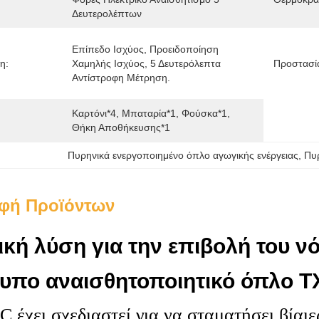
Δευτερολέπτων
Επίπεδο Ισχύος, Προειδοποίηση 
η:
Χαμηλής Ισχύος, 5 Δευτερόλεπτα 
Προστασία
Αντίστροφη Μέτρηση.
Καρτόνι*4, Μπαταρία*1, Φούσκα*1, 
Θήκη Αποθήκευσης*1
Πυρηνικά ενεργοποιημένο όπλο αγωγικής ενέργειας
, 
Πυ
φή Προϊόντων
ική λύση για την επιβολή του ν
υπο αναισθητοποιητικό όπλο 
 έχει σχεδιαστεί για να σταματήσει βίαιε