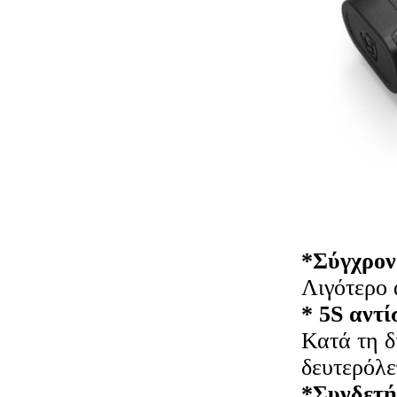
*Σύγχρον
Λιγότερο 
* 5S αντ
Κατά τη δ
δευτερόλε
*Συνδετή