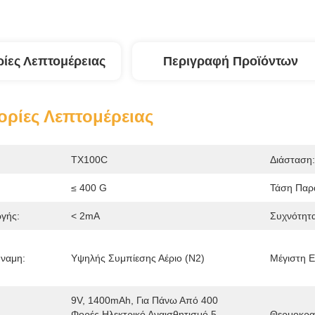
ίες Λεπτομέρειας
Περιγραφή Προϊόντων
ρίες Λεπτομέρειας
TX100C
Διάσταση:
≤ 400 G
Τάση Παρ
γής:
< 2mA
Συχνότητ
ύναμη:
Υψηλής Συμπίεσης Αέριο (N2)
Μέγιστη Ε
9V, 1400mAh, Για Πάνω Από 400 
Φορές Ηλεκτρικό Αναισθητισμό 5 
Θερμοκρασ