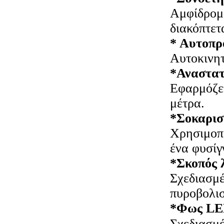
Αμφίδρομο
διακόπτετ
* Αυτοπρ
Αυτοκινητ
*Αναστατ
Εφαρμόζετ
μέτρα.
*Σοκαρισ
Χρησιμοπο
ένα φυσίγ
*Σκοπός 
Σχεδιασμέ
πυροβολι
*Φως L
Σχεδιασμέ