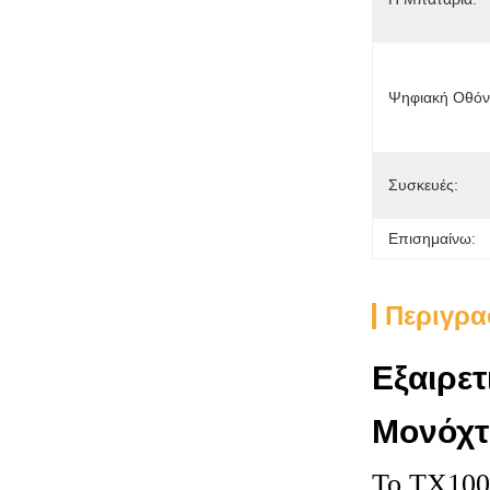
Ψηφιακή Οθόν
Συσκευές:
Επισημαίνω:
Περιγρα
Εξαιρετ
Μονόχτ
Το TX100C