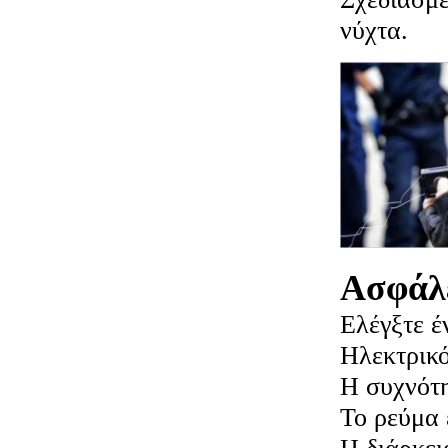
νύχτα.
Ασφάλ
Ελέγξτε έ
Ηλεκτρικό
Η συχνότη
Το ρεύμα 