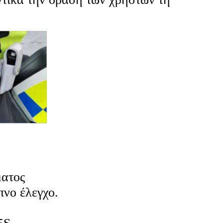
ματος
πνο έλεγχο.