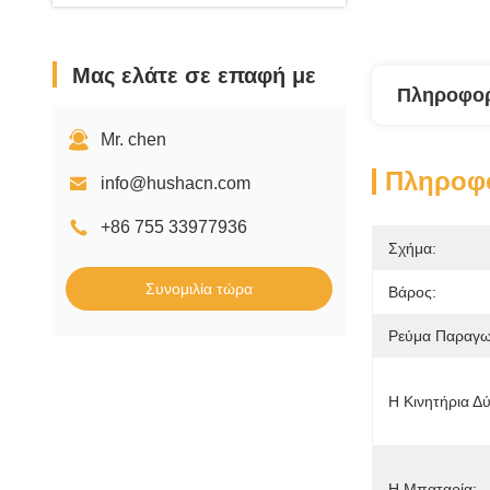
Μας ελάτε σε επαφή με
Πληροφορ
Mr. chen
Πληροφο
info@hushacn.com
+86 755 33977936
Σχήμα:
Συνομιλία τώρα
Βάρος:
Ρεύμα Παραγω
Η Κινητήρια Δ
Η Μπαταρία: