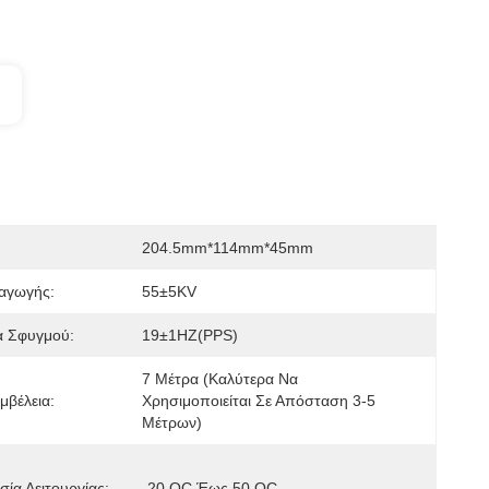
204.5mm*114mm*45mm
αγωγής:
55±5KV
α Σφυγμού:
19±1HZ(PPS)
7 Μέτρα (καλύτερα Να 
μβέλεια:
Χρησιμοποιείται Σε Απόσταση 3-5 
Μέτρων)
ία Λειτουργίας:
-20 OC Έως 50 OC