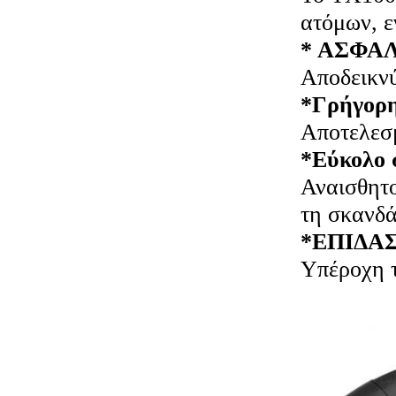
ατόμων, ε
* ΑΣΦΑΛ
Αποδεικνύ
*Γρήγορη
Αποτελεσμ
*Εύκολο 
Αναισθητο
τη σκανδά
*ΕΠΙΔΑ
Υπέροχη τ