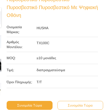
Πυροσβεστικό Πυροσβεστικό Με Ψηφιακή
Οθόνη
Ονομασία
HUSHA
Μάρκας:
Αριθμός
TX100C
Μοντέλου:
MOQ:
≥10 μονάδες
Τιμή:
διαπραγματεύσιμα
Όροι Πληρωμής:
Τ/Τ
Συνομιλία Τώρα
Συνομιλία Τώρα