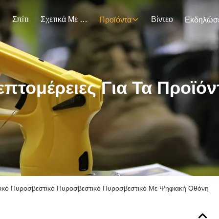
Σπίτι
Σχετικά Με Εμάς
Βίντεο
Προϊόντα
επτομέρειες Για Τα Προϊόν
ικό Πυροσβεστικό Πυροσβεστικό Πυροσβεστικό Με Ψηφιακή Οθόνη