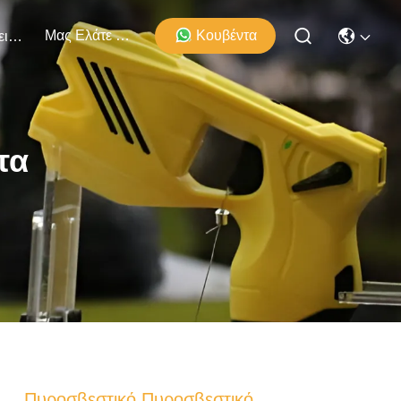
Μας Ελάτε Σε Επαφή Με
Κουβέντα
Εκδηλώσεις
τα
Πυροσβεστικό Πυροσβεστικό