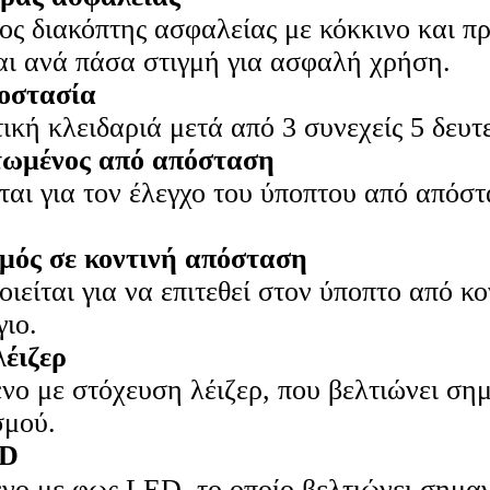
ς διακόπτης ασφαλείας με κόκκινο και πρ
αι ανά πάσα στιγμή για ασφαλή χρήση.
οστασία
ική κλειδαριά μετά από 3 συνεχείς 5 δευτ
ωμένος από απόσταση
αι για τον έλεγχο του ύποπτου από απόστ
μός σε κοντινή απόσταση
ιείται για να επιτεθεί στον ύποπτο από κ
γιο.
λέιζερ
νο με στόχευση λέιζερ, που βελτιώνει σημ
σμού.
ED
νο με φως LED, το οποίο βελτιώνει σημα