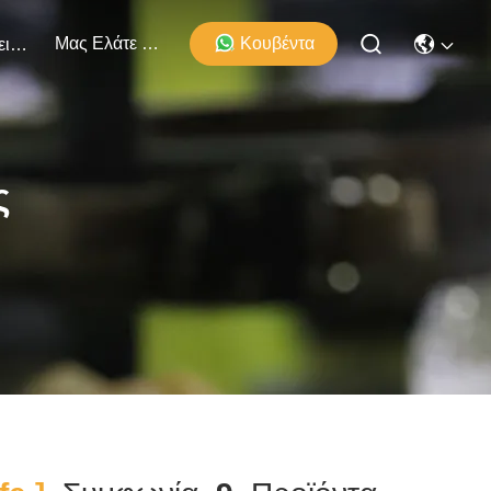
Μας Ελάτε Σε Επαφή Με
Κουβέντα
Εκδηλώσεις
ς