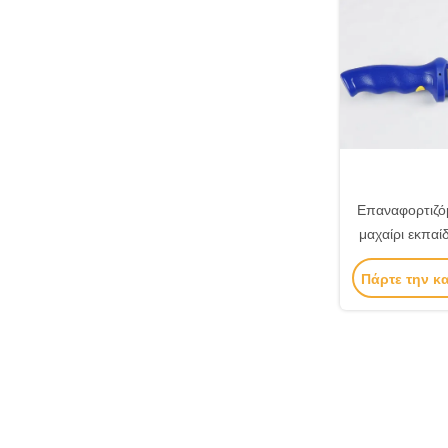
Επαναφορτιζόμ
μαχαίρι εκπα
εκπαίδευσης 
Πάρτε την κ
λειτουρ