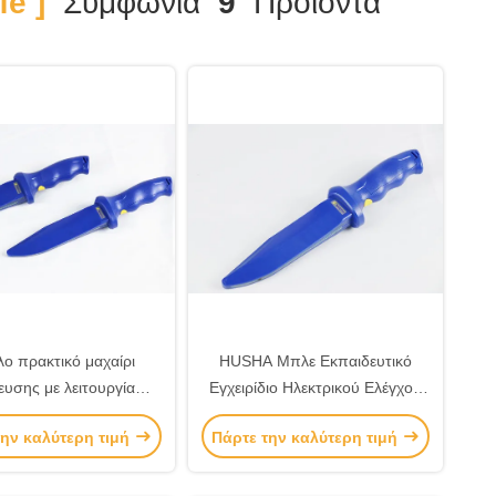
fe ]
Συμφωνία
9
Προϊόντα
ο πρακτικό μαχαίρι
HUSHA Μπλε Εκπαιδευτικό
ευσης με λειτουργία
Εγχειρίδιο Ηλεκτρικού Ελέγχου
υψηλής τάσης
με Επαναφορτιζόμενη Μπαταρία
την καλύτερη τιμή
Πάρτε την καλύτερη τιμή
Υψηλής Τάσης και Διακόπτη
Ασφαλείας για Ρεαλιστική
Εκπαίδευση