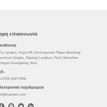
ορη επικοινωνία
ιεύθυνση
7ος όροφος, Κτίριο 9Α, Επιστημονικό Πάρκο Baoneng,
οινότητα Qinghu, Περιοχή Longhua, Πόλη Shenzhen,
παρχία Guangdong, Κίνα
ηλ.
6-0755-33977936
λεκτρονικό ταχυδρομείο
nfo@hushacn.com