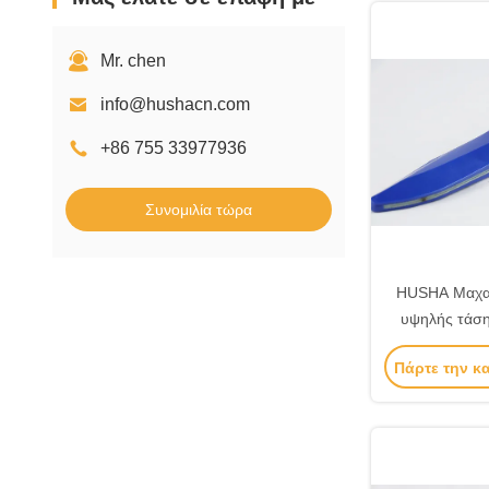
Mr. chen
info@hushacn.com
+86 755 33977936
Συνομιλία τώρα
HUSHA Μαχαί
υψηλής τάση
έλεγχο επα
Πάρτε την κ
μαχαίρι εκπαί
ελέγχου μ
ασφ