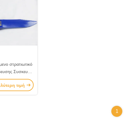
ενο στρατιωτικό
ίδευσης Συσκευές
αστυνομικών με
αλύτερη τιμή
γία κρούσης
1