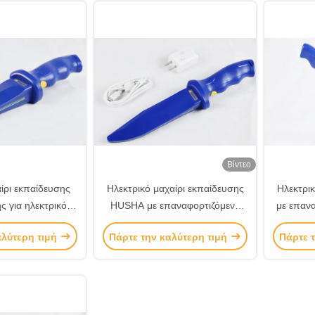
Βίντεο
ρι εκπαίδευσης
Ηλεκτρικό μαχαίρι εκπαίδευσης
Ηλεκτρικ
ς για ηλεκτρικό
HUSHA με επαναφορτιζόμενη
με επαν
ναφορτιζόμενο
μπαταρία υψηλής τάσης και
για στ
αλύτερη τιμή
Πάρτε την καλύτερη τιμή
Πάρτε 
δευσης ηλεκτρικού
διακόπτη ασφαλείας για την
ε προστασία
εκπαίδευση στρατιωτικής
αλείας
αστυνομίας