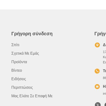
Γρήγορη σύνδεση
Γρήγ
Σπίτι
Δ
1
Σχετικά Με Εμάς
Κ
Προϊόντα
Ε
Βίντεο
Τ
8
Ειδήσεις
Η
Περιπτώσεις
i
Μας Ελάτε Σε Επαφή Με