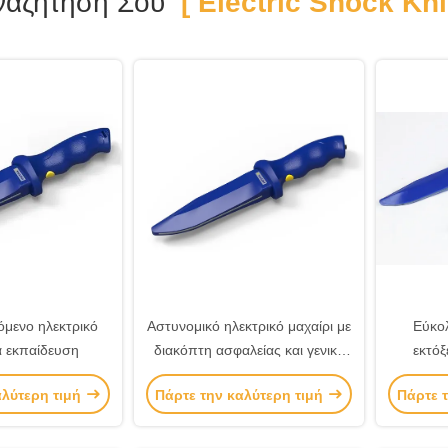
ναζήτησή Σου
[ Electric Shock Kni
μενο ηλεκτρικό
Αστυνομικό ηλεκτρικό μαχαίρι με
Εύκολ
ια εκπαίδευση
διακόπτη ασφαλείας και γενική
εκτόξ
διεπαφή φόρτισης
αλύτερη τιμή
Πάρτε την καλύτερη τιμή
Πάρτε 