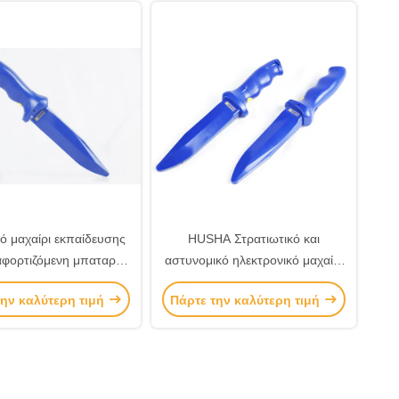
ό μαχαίρι εκπαίδευσης
HUSHA Στρατιωτικό και
αφορτιζόμενη μπαταρία
αστυνομικό ηλεκτρονικό μαχαίρι
ρατιωτική αστυνομία
εκπαίδευσης με
την καλύτερη τιμή
Πάρτε την καλύτερη τιμή
επαναφορτιζόμενη μπαταρία
υψηλής τάσης και διακόπτη
ασφαλείας