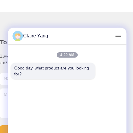
Claire Yang
Το Δελτίο Ενημέρωσης
4:20 AM
Συνδρομηθείτε στο ενημερωτικό μας δελτίο για εκπτώσεις και
πολλά άλλα.
Good day, what product are you looking 
for?
Στείλτε Email