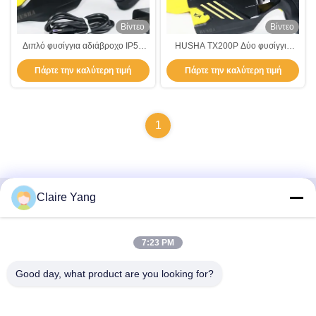
Βίντεο
Βίντεο
Διπλό φυσίγγια αδιάβροχο IP57
HUSHA TX200P Δύο φυσίγγια
Digital Display Stun Gun
Πυροβόλο αναισθητοποίησης με
Πάρτε την καλύτερη τιμή
Πάρτε την καλύτερη τιμή
Conducted Energy Weapon
IP57 Ανερόφθαλμο και Δύο λέιζερ
& LED Light Non Lethal Weapon
1
Claire Yang
Γρήγορη επικοινωνία
7:23 PM
Διεύθυνση
17ος όροφος, Κτίριο 9Α, Επιστημονικό Πάρκο Baoneng,
Good day, what product are you looking for?
Κοινότητα Qinghu, Περιοχή Longhua, Πόλη Shenzhen,
Επαρχία Guangdong, Κίνα