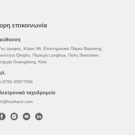
ορη επικοινωνία
ιεύθυνση
7ος όροφος, Κτίριο 9Α, Επιστημονικό Πάρκο Baoneng,
οινότητα Qinghu, Περιοχή Longhua, Πόλη Shenzhen,
παρχία Guangdong, Κίνα
ηλ.
6-0755-33977936
λεκτρονικό ταχυδρομείο
nfo@hushacn.com