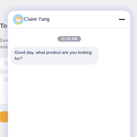
Claire Yang
Το Δελτίο Ενημέρωσης
11:29 AM
Συνδρομηθείτε στο ενημερωτικό μας δελτίο για εκπτώσεις και
πολλά άλλα.
Good day, what product are you looking 
for?
Στείλτε Email