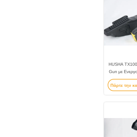
HUSHA TX100P
Gun με Ενεργ
Σώματος, Αδι
Πάρτε την κ
Τάση Εξόδου
Επιβολή