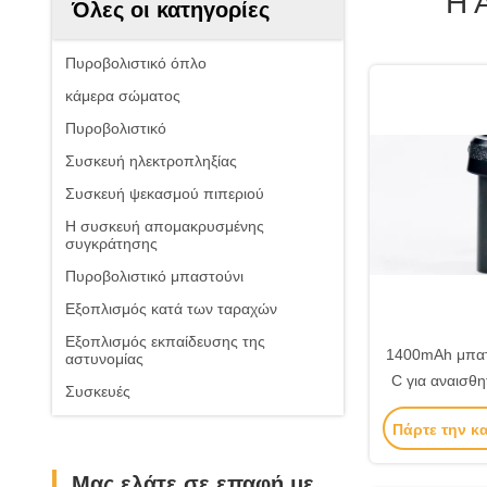
Η 
Όλες οι κατηγορίες
Πυροβολιστικό όπλο
κάμερα σώματος
Πυροβολιστικό
Συσκευή ηλεκτροπληξίας
Συσκευή ψεκασμού πιπεριού
Η συσκευή απομακρυσμένης
συγκράτησης
Πυροβολιστικό μπαστούνι
Εξοπλισμός κατά των ταραχών
Εξοπλισμός εκπαίδευσης της
1400mAh μπατ
αστυνομίας
C για αναισθ
Συσκευές
Γρήγορη και
Πάρτε την κ
επανα
Μας ελάτε σε επαφή με