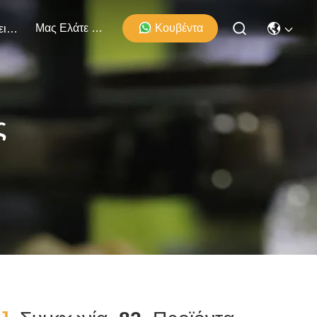
Μας Ελάτε Σε Επαφή Με
Κουβέντα
Εκδηλώσεις
ς