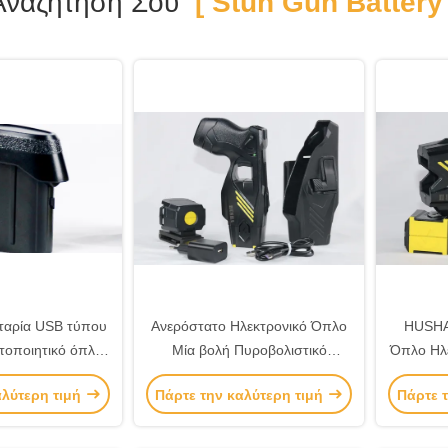
Αναζήτησή Σου
[ Stun Gun Battery 
αρία USB τύπου
Ανερόστατο Ηλεκτρονικό Όπλο
HUSHA
ητοποιητικό όπλο
Μία βολή Πυροβολιστικό
Όπλο Ηλε
 αποτελεσματική
Πυροβολιστικό
Ε
αλύτερη τιμή
Πάρτε την καλύτερη τιμή
Πάρτε 
φόρτιση
Επαναφ
γ