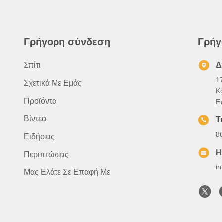
Γρήγορη σύνδεση
Γρήγ
Σπίτι
Δ
1
Σχετικά Με Εμάς
Κ
Προϊόντα
Ε
Βίντεο
Τ
8
Ειδήσεις
Η
Περιπτώσεις
i
Μας Ελάτε Σε Επαφή Με