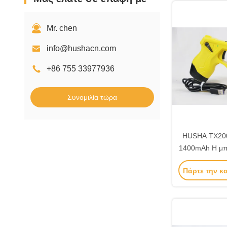
Mr. chen
info@hushacn.com
+86 755 33977936
Συνομιλία τώρα
HUSHA TX200
1400mAh Η μπα
με Stun 
Πάρτε την κ
Ανεμπόδισ