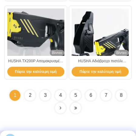
Βίντεο
Βίντεο
HUSHA TX200P Απομακρυσμένο
HUSHA Αδιάβροχο πιστόλι
σύστημα συγκράτησης Δύο
αναισθητοποίησης IP57 με διπλά
Πάρτε την καλύτερη τιμή
Πάρτε την καλύτερη τιμή
φυσίγγια IP57 Ανερόπλεκτο όπλο
φυσίγγια και τάση εξόδου 55±5 KV
για την επιβολή του νόμου
για την επιβολή του νόμου
1
2
3
4
5
6
7
8