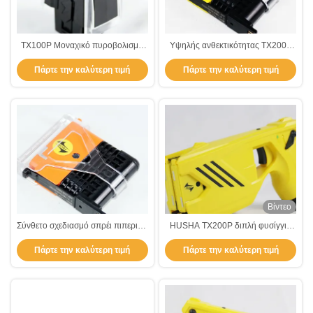
TX100P Μοναχικό πυροβολισμό
Υψηλής ανθεκτικότητας TX200P
Πυροβόλο Σοκαριστικό Πυροβόλο
πυροβόλο φυσίγγιο
Πάρτε την καλύτερη τιμή
Πάρτε την καλύτερη τιμή
Ηλεκτρικό Σοκ Εύκολο στη Χρήση
ηλεκτροπληξία ισχυρό ηλεκτρικό
φυσίγγιο
Βίντεο
Σύνθετο σχεδιασμό σπρέι πιπεριού
HUSHA TX200P διπλή φυσίγγια
φυσίγγιο για για Husha TX200P
επαναφορτιζόμενο
Πάρτε την καλύτερη τιμή
Πάρτε την καλύτερη τιμή
Stun Gun
αναισθητοποιητικό όπλο με IP57
αδιάβροχο για την επιβολή του
νόμου