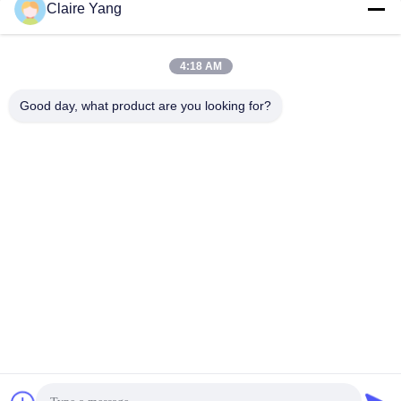
Claire Yang
Γρήγορη επικοινωνία
4:18 AM
Διεύθυνση
17ος όροφος, Κτίριο 9Α, Επιστημονικό Πάρκο Baoneng,
Good day, what product are you looking for?
Κοινότητα Qinghu, Περιοχή Longhua, Πόλη Shenzhen,
Επαρχία Guangdong, Κίνα
Τηλ.
86-0755-33977936
Ηλεκτρονικό ταχυδρομείο
info@hushacn.com
Πολιτική μυστικότητας
|
Sitemap
| Καλή ποιότητα της Κίνας
Πυροβολιστικό όπλο Προμηθευτής. Πνευματικά δικαιώματα ©
2024-2026 HUSHA GROUP . Διατηρούνται όλα τα πνευματικά