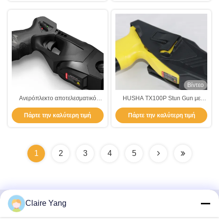
Βίντεο
Ανερόπλεκτο αποτελεσματικό
HUSHA TX100P Stun Gun με
ενεργειακό όπλο ηλεκτρικό
55KV έξοδος τάσης Αδιάβροχη
Πάρτε την καλύτερη τιμή
Πάρτε την καλύτερη τιμή
αναισθητοποιητικό όπλο ασφαλές
IP57 και επαναφορτιζόμενη
στη χρήση
μπαταρία 1400mAh για την
επιβολή του νόμου
1
2
3
4
5
Claire Yang
Γρήγορη επικοινωνία