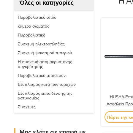
Η Α
Όλες οι κατηγορίες
Πυροβολιστικό όπλο
κάμερα σώματος
Πυροβολιστικό
Συσκευή ηλεκτροπληξίας
Συσκευή ψεκασμού πιπεριού
Η συσκευή απομακρυσμένης
συγκράτησης
Πυροβολιστικό μπαστούνι
Εξοπλισμός κατά των ταραχών
Εξοπλισμός εκπαίδευσης της
HUSHA Επαν
αστυνομίας
Ασφάλεια Προ
Συσκευές
Τάσης T Τύπ
Πάρτε την κ
μπαστούνια με
Μας ελάτε σε επαφή με