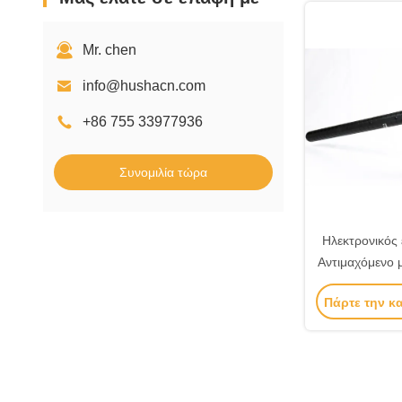
Mr. chen
info@hushacn.com
+86 755 33977936
Συνομιλία τώρα
Ηλεκτρονικός
Αντιμαχόμενο 
τακτική της α
Πάρτε την κ
β