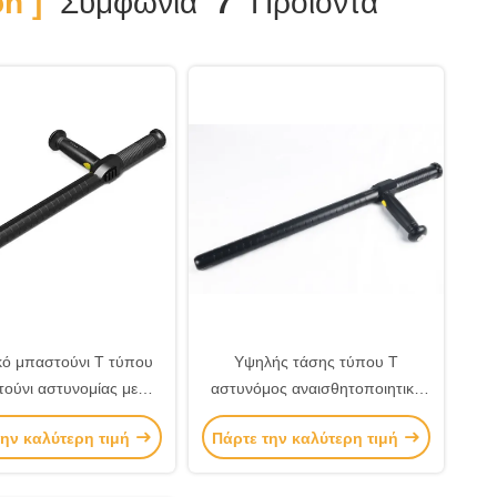
n ]
Συμφωνία
7
Προϊόντα
κό μπαστούνι T τύπου
Υψηλής τάσης τύπου Τ
ούνι αστυνομίας με
αστυνόμος αναισθητοποιητικό
δείκτη για την επιβολή
μπαστούνι με λειτουργία
την καλύτερη τιμή
Πάρτε την καλύτερη τιμή
του νόμου
ηλεκτρικού σοκ και φωτεινή
ένδειξη