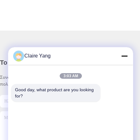
Claire Yang
Το Δελτίο Ενημέρωσης
3:03 AM
Συνδρομηθείτε στο ενημερωτικό μας δελτίο για εκπτώσεις και
πολλά άλλα.
Good day, what product are you looking 
for?