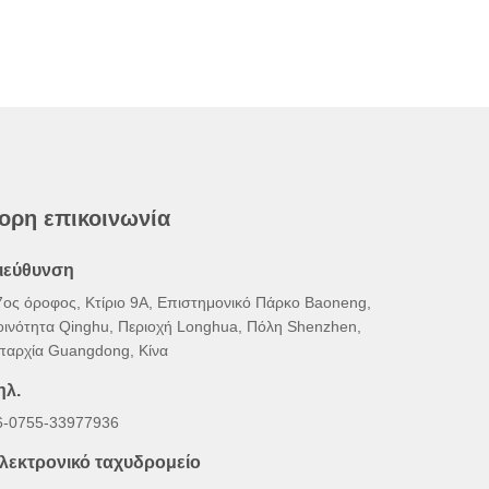
ορη επικοινωνία
ιεύθυνση
7ος όροφος, Κτίριο 9Α, Επιστημονικό Πάρκο Baoneng,
οινότητα Qinghu, Περιοχή Longhua, Πόλη Shenzhen,
παρχία Guangdong, Κίνα
ηλ.
6-0755-33977936
λεκτρονικό ταχυδρομείο