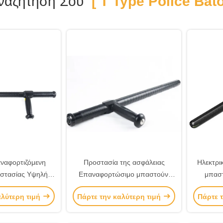
ναζήτησή Σου
[ T Type Police Bato
αφορτιζόμενη
Προστασία της ασφάλειας
Ηλεκτρι
στασίας Υψηλής
Επαναφορτώσιμο μπαστούνι
μπαστ
ου Αστυνομική
της αστυνομίας τύπου Τ για το
φωτεινό 
αλύτερη τιμή
Πάρτε την καλύτερη τιμή
Πάρτε 
 φωτεινή ένδειξη
προσωπικό ασφαλείας