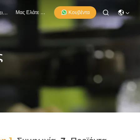
Μας Ελάτε Σε Επαφή Με
Κουβέντα
Εκδηλώσεις
ς