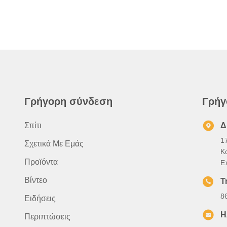
Γρήγορη σύνδεση
Γρήγ
Σπίτι
Δ
1
Σχετικά Με Εμάς
Κ
Προϊόντα
Ε
Βίντεο
Τ
8
Ειδήσεις
Η
Περιπτώσεις