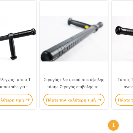
 έλεγχος τύπου T
Στραγός ηλεκτρικού σοκ υψηλής
Τύπος Τ
μπαστούνι για την
τάσης Στραγός επιβολής του
αναι
στυνομίας ελαφρύ
νόμου τύπου T
χρησιμο
αλύτερη τιμή
Πάρτε την καλύτερη τιμή
Πάρτε 
άρος
του
1