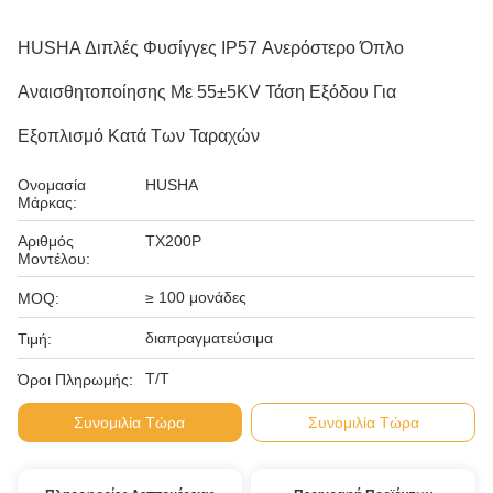
HUSHA Διπλές Φυσίγγες IP57 Ανερόστερο Όπλο
Αναισθητοποίησης Με 55±5KV Τάση Εξόδου Για
Εξοπλισμό Κατά Των Ταραχών
Ονομασία
HUSHA
Μάρκας:
Αριθμός
TX200P
Μοντέλου:
≥ 100 μονάδες
MOQ:
διαπραγματεύσιμα
Τιμή:
Τ/Τ
Όροι Πληρωμής:
Συνομιλία Τώρα
Συνομιλία Τώρα