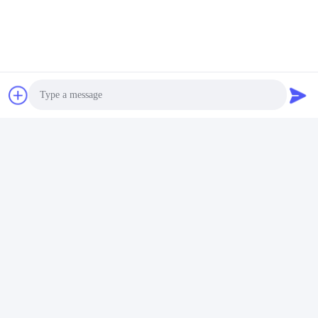
Ενεργοποίηση κάμερας που φοριέται στο σώμα
Το HUSHA TX200P διαθέτει ενσωματωμένη μονάδα Bluetooth.
Όταν ενεργοποιείται ο διακόπτης ασφαλείας, τα σήματα Bluetooth
ενεργοποιούν αυτόματα τις κοντινές κάμερες που έχουν φορεθεί
στο σώμα σε λειτουργία εγγραφής, διασφαλίζοντας την έγκαιρη
συλλογή αποδεικτικών στοιχείων.
Photo
Video Call
Audio Call