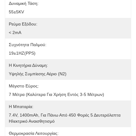
Δυναμική Τάση:
55±5KV
Ρεύμα Εξόδου:
< 2mA
Συχνότητα Παλμού:
19±1HZ(PPS)
Η Κινητήρια Δύναμη:
Υψηλής Συμπίεσης Αέριο (N2)
Μέγιστο Εύρος:
7 Μέτρα (καλύτερα Για Χρήση Εντός 3-5 Μέτρων)
Η Μπαταρία:
7.4V, 1400mAh, Για Πάνω Από 450 Φορές 5 Δευτερόλεπτα 
Ηλεκτρικό Αναισθητισμό
Θερμοκρασία Λειτουργίας: