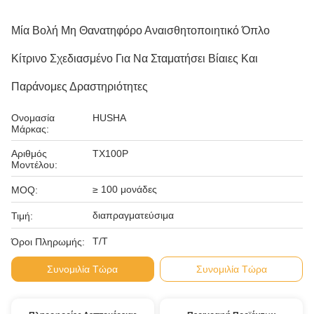
Μία Βολή Μη Θανατηφόρο Αναισθητοποιητικό Όπλο
Κίτρινο Σχεδιασμένο Για Να Σταματήσει Βίαιες Και
Παράνομες Δραστηριότητες
Ονομασία
HUSHA
Μάρκας:
Αριθμός
TX100P
Μοντέλου:
≥ 100 μονάδες
MOQ:
διαπραγματεύσιμα
Τιμή:
Τ/Τ
Όροι Πληρωμής:
Συνομιλία Τώρα
Συνομιλία Τώρα