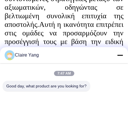
αξιωματικών, οδηγώντας σε
βελτιωμένη συνολική επιτυχία της
αποστολής.Αυτή η ικανότητα επιτρέπει
στις ομάδες να προσαρμόζουν την
προσέγγισή τους με βάση την ειδική
δυναμική μιας κατάστασηςΜε την
Claire Yang
αξιοποίηση διαφορετικών συσκευών,
οι αξιωματικοί μπορούν να
7:47 AM
διαχειριστούν αποτελεσματικά
διάφορα σενάρια,διασφάλιση ενιαίας
Good day, what product are you looking for?
αντίδρασης που μεγιστοποιεί την
ασφάλεια και την επιχειρησιακή
αποτελεσματικότητα.
Ετικέττες: