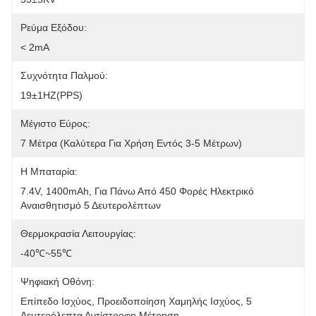
Ρεύμα Εξόδου:
< 2mA
Συχνότητα Παλμού:
19±1HZ(PPS)
Μέγιστο Εύρος:
7 Μέτρα (καλύτερα Για Χρήση Εντός 3-5 Μέτρων)
Η Μπαταρία:
7.4V, 1400mAh, Για Πάνω Από 450 Φορές Ηλεκτρικό 
Αναισθητισμό 5 Δευτερολέπτων
Θερμοκρασία Λειτουργίας:
-40℃~55℃
Ψηφιακή Οθόνη:
Επίπεδο Ισχύος, Προειδοποίηση Χαμηλής Ισχύος, 5 
Δευτερόλεπτα Αντίστροφη Μέτρηση.