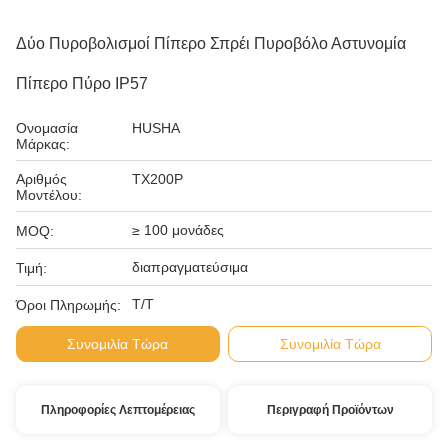
Δύο Πυροβολισμοί Πίπερο Σπρέι Πυροβόλο Αστυνομία
Πίπερο Πύρο IP57
Ονομασία
HUSHA
Μάρκας:
Αριθμός
TX200P
Μοντέλου:
≥ 100 μονάδες
MOQ:
διαπραγματεύσιμα
Τιμή:
Τ/Τ
Όροι Πληρωμής:
Συνομιλία Τώρα
Συνομιλία Τώρα
Πληροφορίες Λεπτομέρειας
Περιγραφή Προϊόντων