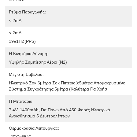
Ρεύμα Παραγωγής:
< 2mA
< 2mA:
19±1HZ(PPS)
Η Κινητήρια Δύναμη:
Υψηλής Συμπίεσης Αέριο (N2)
Μέγιστη Εμβέλεια:
Ηλεκτρικό Σοκ:6μέτρα Σοκ Πιπεριού:5μέτρα Απομακρυσμένο 
Σύστημα Συγκράτησης:5μέτρα (καλύτερα Για Χρήσ
Η Μπαταρία:
7.4V, 1400mAh, Για Πάνω Από 450 Φορές Ηλεκτρικό 
Αναισθητισμό 5 Δευτερολέπτων
Θερμοκρασία Λειτουργίας:
-20'C~55°C