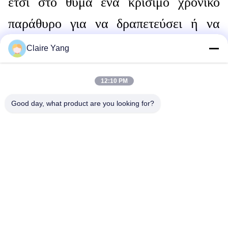
έτσι στο θύμα ένα κρίσιμο χρονικό
παράθυρο για να δραπετεύσει ή να
ζητήσει βοήθεια.
Claire Yang
Ετικέττες:
Πιστόλι Ασφαλείας
12:10 PM
Ηλεκτρονικό Όπλο Ηλεκτροσόκ
Good day, what product are you looking for?
Πολυλειτουργικό Αναισθητοποιητικό
Γρήγορη επικοινωνία
Διεύθυνση
17ος όροφος, Κτίριο 9Α, Επιστημονικό Πάρκο Baoneng,