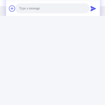
Το Δελτίο Ενημέρωσης
Photo
Συνδρομηθείτε στο ενημερωτικό μας δελτίο για εκπτώσεις και
Video Call
πολλά άλλα.
Audio Call
Στείλτε Email