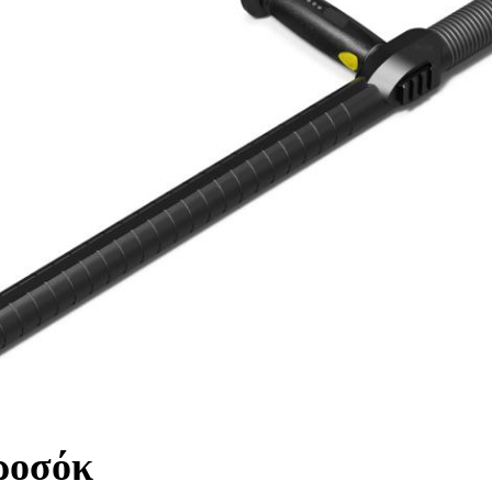
ροσόκ