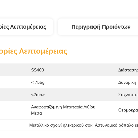
ίες Λεπτομέρειας
Περιγραφή Προϊόντων
ρίες Λεπτομέρειας
SS400
Διάσταση:
< 755g
Δυναμική 
:
<2ma>
Συχνότητ
Αναφορτιζόμενη Μπαταρία Λιθίου 
Θερμοκρασ
Μέσα
Μεταλλικό σχοινί ηλεκτρικού σοκ
, 
Αστυνομικό ρόπαλο ε