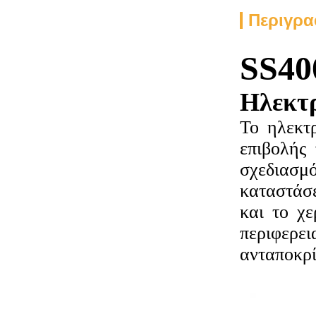
Περιγρα
SS40
Ηλεκτρ
Το ηλεκτ
επιβολής 
σχεδιασμ
καταστάσε
και το χε
περιφερε
ανταποκρί