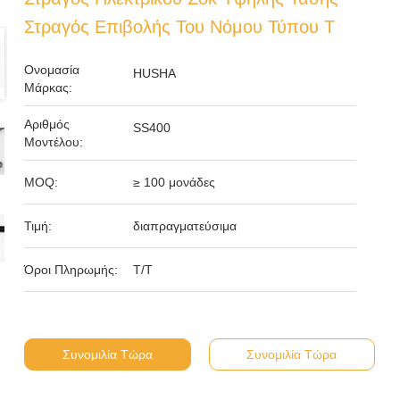
Στραγός Επιβολής Του Νόμου Τύπου T
Ονομασία
HUSHA
Μάρκας:
Αριθμός
SS400
Μοντέλου:
MOQ:
≥ 100 μονάδες
Τιμή:
διαπραγματεύσιμα
Όροι Πληρωμής:
Τ/Τ
Συνομιλία Τώρα
Συνομιλία Τώρα