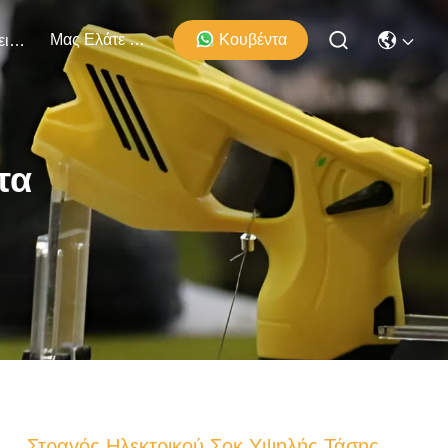
Μας Ελάτε Σε Επαφή Με
Κουβέντα
Εκδηλώσεις
τα
Στραγός Ηλεκτρικού Σοκ Υψηλής Τάσης