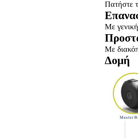
Πατήστε τ
Επαναφ
Με γενική
Προστα
Με διακόπ
Δομή