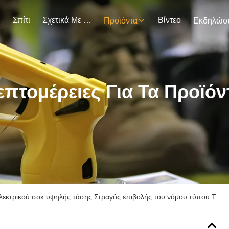
Σπίτι
Σχετικά Με Εμάς
Βίντεο
Προϊόντα
επτομέρειες Για Τα Προϊόν
λεκτρικού σοκ υψηλής τάσης Στραγός επιβολής του νόμου τύπου T