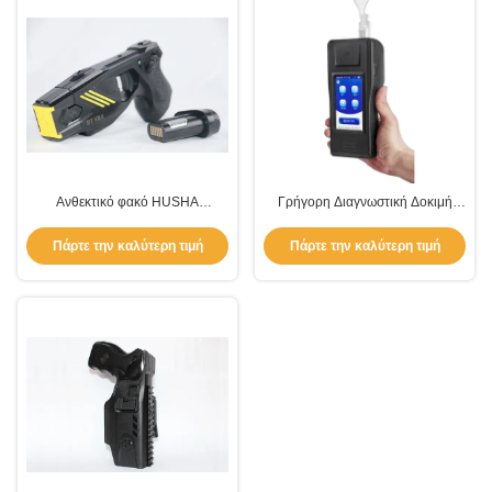
Ανθεκτικό φακό HUSHA
Γρήγορη Διαγνωστική Δοκιμή
Σοκαριστικό για χρήση από την
Φθοριούχος Εξεταστής
αστυνομία
Ανοσολογίας Φορητός
Πάρτε την καλύτερη τιμή
Πάρτε την καλύτερη τιμή