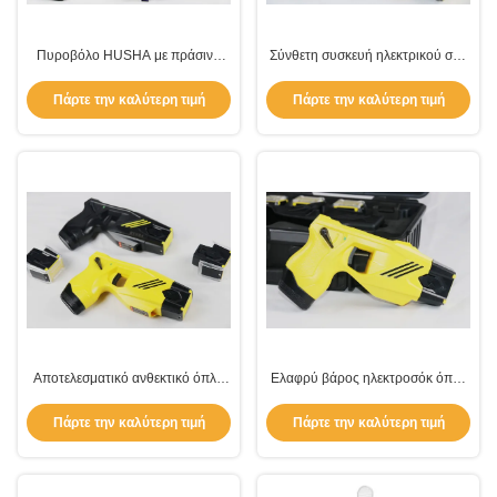
Πυροβόλο HUSHA με πράσινο
Σύνθετη συσκευή ηλεκτρικού σοκ
λέιζερ και καταγραφή και λήψη
για την επιβολή του νόμου
δεδομένων.
Πάρτε την καλύτερη τιμή
Πάρτε την καλύτερη τιμή
Αποτελεσματικό ανθεκτικό όπλο
Ελαφρύ βάρος ηλεκτροσόκ όπλο
ηλεκτρικού σοκ για χρήση από την
αστυνομικό όπλο για την επιβολή
αστυνομία Αντίσταση στο νερό
του νόμου
Πάρτε την καλύτερη τιμή
Πάρτε την καλύτερη τιμή